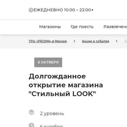
ЕЖЕДНЕВНО 10:00 – 22:00
▼
Торговый центр:
10:00 – 22:00
Prizma Park:
10:00 – 22:00
Магазины
Где поесть
Развлечен
Prizma Cinema:
11:00 – 23:00
ГИППО:
00:00 – 24:00
ТРЦ «PRIZMA» в Минске
Акции и события
Д
Паркинг:
00:00 – 24:00
Бизнес-центр:
00:00 – 24:00
6 ОКТЯБРЯ
Долгожданное
открытие магазина
"Стильный LOOK"
2 уровень
6 октября