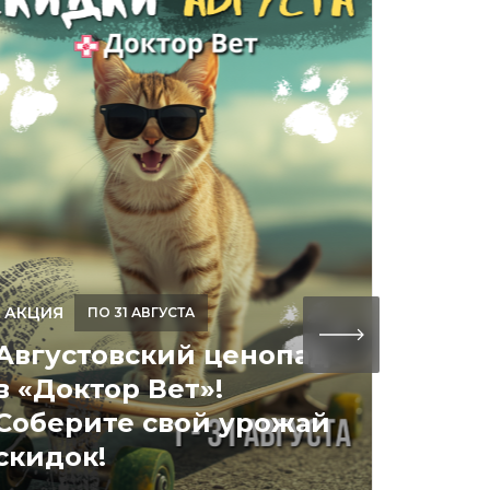
АКЦИЯ
ПО 31 АВГУСТА
Августовский ценопад
НОВОС
в «Доктор Вет»!
Соберите свой урожай
Долг
скидок!
откр