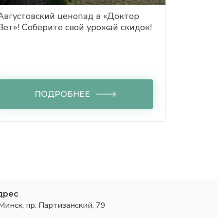
Августовский ценопад в «Доктор
Долгож
Вет»! Соберите свой урожай скидок!
LAB
ПОДРОБНЕЕ
дрес
 Минск, пр. Партизанский, 79