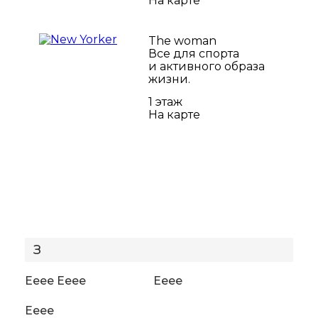
На карте
The woman
Все для спорта
и активного образа
жизни.
1 этаж
На карте
З
Ееее
Ееее
Ееее
Ееее