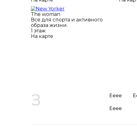
The woman
Все для спорта и активного
образа жизни.
1 этаж
На карте
З
Ееее
Е
Ееее