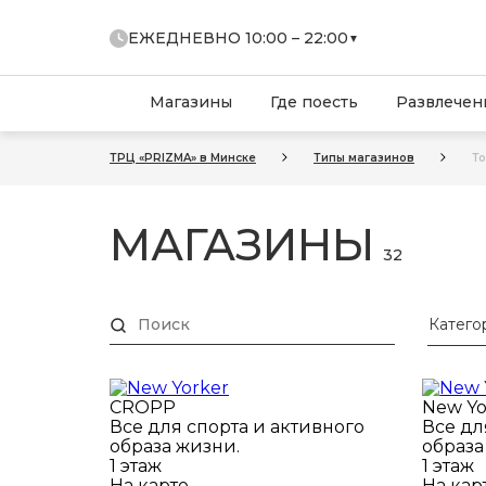
ЕЖЕДНЕВНО 10:00 – 22:00
▼
Торговый центр:
10:00 – 22:00
Prizma Park:
10:00 – 22:00
Магазины
Где поесть
Развлечен
Prizma Cinema:
11:00 – 23:00
ГИППО:
00:00 – 24:00
ТРЦ «PRIZMA» в Минске
Типы магазинов
То
Паркинг:
00:00 – 24:00
Бизнес-центр:
00:00 – 24:00
МАГАЗИНЫ
32
Катего
CROPP
New Yo
Все для спорта и активного
Все дл
образа жизни.
образа
1 этаж
1 этаж
На карте
На кар