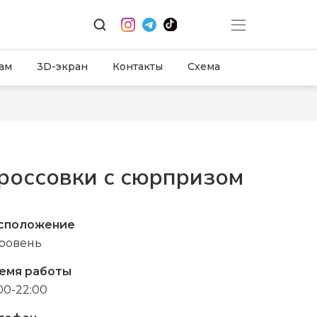
ам
3D-экран
Контакты
Схема
россовки с сюрпризом
сположение
уровень
емя работы
00-22:00