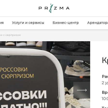
ия
Услуги и сервисы
Бизнес-центр
Арендатор
ки с сюрпризом
К
Ра
2 
Вр
10: