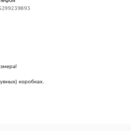
лефон
5299239893
змера!
увных) коробках.