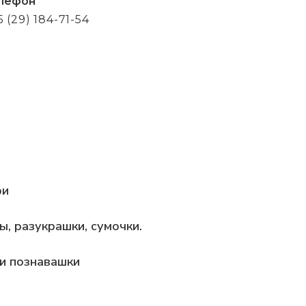
лефон
5 (29) 184-71-54
ри
лы, разукрашки, сумочки.
 и познавашки