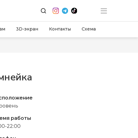
ам
3D-экран
Контакты
Схема
мнейка
сположение
уровень
емя работы
00-22:00