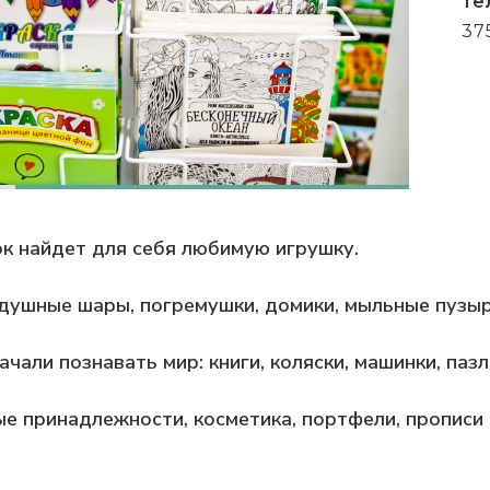
Те
37
ок найдет для себя любимую игрушку.
здушные шары, погремушки, домики, мыльные пузы
ачали познавать мир: книги, коляски, машинки, паз
е принадлежности, косметика, портфели, прописи